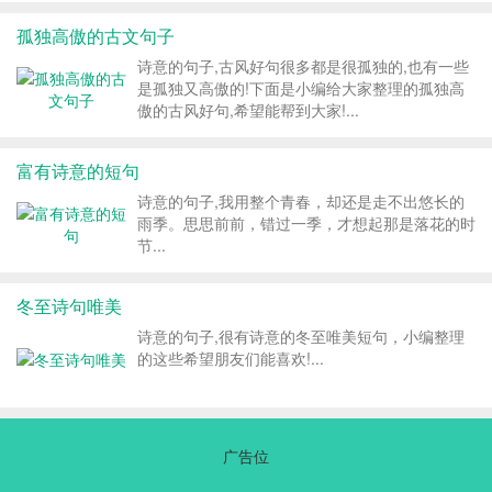
媚千般。青春只为君思泪，若得便姸喟镜前。 4、
孤独高傲的古文句子
粉艳无声沐春风，蜜蜂着意粲然行。...
诗意的句子,古风好句很多都是很孤独的,也有一些
是孤独又高傲的!下面是小编给大家整理的孤独高
傲的古风好句,希望能帮到大家!...
富有诗意的短句
诗意的句子,我用整个青春，却还是走不出悠长的
雨季。思思前前，错过一季，才想起那是落花的时
节...
冬至诗句唯美
诗意的句子,很有诗意的冬至唯美短句，小编整理
的这些希望朋友们能喜欢!...
广告位