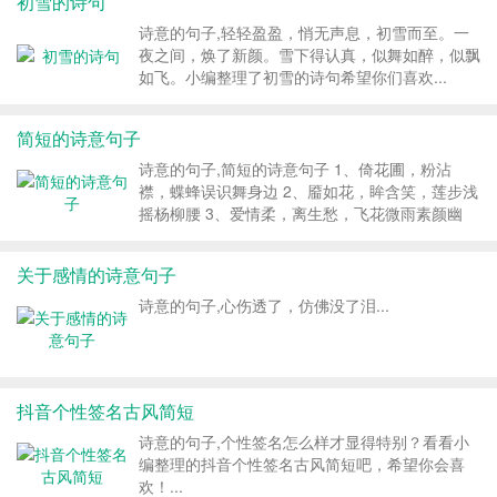
初雪的诗句
诗意的句子,轻轻盈盈，悄无声息，初雪而至。一
夜之间，焕了新颜。雪下得认真，似舞如醉，似飘
如飞。小编整理了初雪的诗句希望你们喜欢...
简短的诗意句子
诗意的句子,简短的诗意句子 1、倚花圃，粉沾
襟，蝶蜂误识舞身边 2、靥如花，眸含笑，莲步浅
摇杨柳腰 3、爱情柔，离生愁，飞花微雨素颜幽
4、国未抱，泪先流，花鬓纹深余生秋 5、人未
老，心未萧，哪怕沙场多征召 6、天未明，夜先
关于感情的诗意句子
临，人生难寻逆风行 7、芦苇荡，鱼虾戏，...
诗意的句子,心伤透了，仿佛没了泪...
抖音个性签名古风简短
诗意的句子,个性签名怎么样才显得特别？看看小
编整理的抖音个性签名古风简短吧，希望你会喜
欢！...