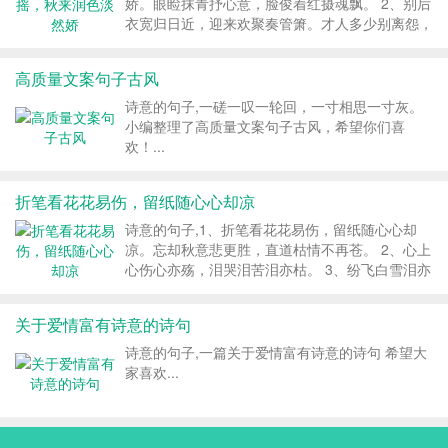
娇。眼睑抹青抒心意，脸俊着红摄魂飘。 2、别后
衣宽归日近，迎来欢聚奏管箫。才人多少别离怨，
犹若钱塘涌海潮。 3、绿水苍山踽踽行，柳枝招手
慰心平。草青脉脉垂花絮，果红勃勃怯意浓。 4、
高质量文案句子古风
窗外相思随雨坠，车中离恨伴云逢。...
诗意的句子,一磋一叹一轮回，一寸相思一寸灰。
小编整理了高质量文案句子古风，希望你们喜
欢！...
折笔看花花易伤，留纸随心心却凉
诗意的句子,1、折笔看花花易伤，留纸随心心却
凉。忘却秋意悲更胜，直道枯情不再苍。 2、心上
心伤心亦殇，泪哭泪苦泪亦枯。 3、纷飞白雪泪亦
空，谁心似冰不再融?悠悠孤寂天道寞，缓缓单影
恋已终。 4、思念心中冷，白发半鬓生。挥剑欲斩
关于爱情富有诗意的诗句
泪，回忆已成翁。 5、千年回眸化为...
诗意的句子,一篇关于爱情富有诗意的诗句 希望大
家喜欢...