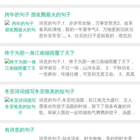
跨年的句子 朋友圈最火的句子
诗意的句子,1、岁岁常欢愉，万事皆胜意2、改革
春风吹满地，新的一年要争气3、万物更新旧疾当
愈⻓安常安´◡`4、往后的日子是崭新的，谁也别
回头看了5、2019有人见尘埃有人见星辰，不过没
关系 都翻篇了6、2020年了，那群把太阳画在左
终于为那一身江南烟雨覆了天下
上角的孩子们也该长大了7、2020要佛系生活，和
气生财。新的一年多一点追求，少一点情绪化。
诗意的句子,1、终于为那一身江南烟雨覆了天下，
8、2020愿又瘦又好看，有钱还可爱。新...
容华谢后，不过一场，山河永寂。 2、千秋功名，
一世葬你，玲珑社稷，可笑却无君王命。 3、凤凰
台上凤凰游，负约而去，一夜苦等，从此江南江
北，万里哀哭。 4、嗟叹红颜泪、英雄殁，人世苦
冬至诗词描写冬至唯美的短句子
多。山河永寂、怎堪欢颜。 5、风华...
诗意的句子,冬至吃汤圆，在江南尤为盛行。文人
墨客在吃饺子汤圆的时候，留下了很多有趣的诗
歌。和家人围在一起吃顿热气腾腾的饺子、汤圆，
读读古诗，就是暖暖的幸福。...
有诗意的句子
诗意的句子,似水流年，时光匆匆，美好的时光美