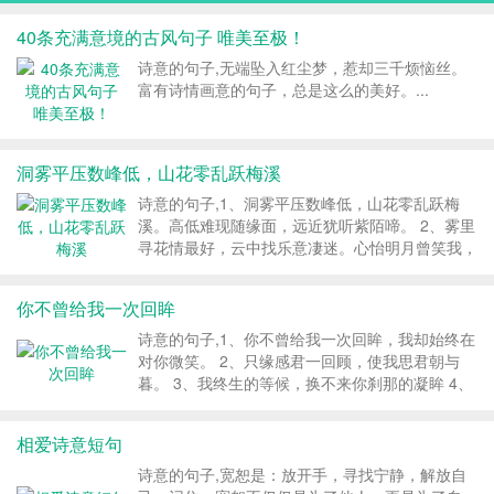
40条充满意境的古风句子 唯美至极！
诗意的句子,无端坠入红尘梦，惹却三千烦恼丝。
富有诗情画意的句子，总是这么的美好。...
洞雾平压数峰低，山花零乱跃梅溪
诗意的句子,1、洞雾平压数峰低，山花零乱跃梅
溪。高低难现随缘面，远近犹听紫陌啼。 2、雾里
寻花情最好，云中找乐意凄迷。心怡明月曾笑我，
千古销魂雾里栖。 3、乍忆红楼梦里魂，琉璃隔远
怕无闻。匆忙举扇轻轻唱，渐缓扶荊点点音。 4、
你不曾给我一次回眸
吐声不安移山后，收襟忐忑踏云根。...
诗意的句子,1、你不曾给我一次回眸，我却始终在
对你微笑。 2、只缘感君一回顾，使我思君朝与
暮。 3、我终生的等候，换不来你刹那的凝眸 4、
残阳退没。 5、恍惚中，时光停滞，岁月静好。宛
如十年前。 6、长夏逝去。山野间的初秋悄然涉
相爱诗意短句
足。 7、凤凰双双对，飞去飞来烟雨秋...
诗意的句子,宽恕是：放开手，寻找宁静，解放自