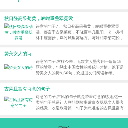
秋日登高采菊黄，崚嶒重叠翠霓裳
诗意的句子,1、秋日登高采菊黄，崚嶒重叠翠霓
裳。都言千古采茱萸，不晓百年几重阳。 2、枫树
林中霾蹇步，爆竹城里雾远方。与妹相牵菊花径，
归雁悲歌已成行。 3、识友青青柳叶鲜，桃花含笑
语音甜。邀君玉田痴携手，与结金兰奏管弦。 4、
赞美女人的诗
转瞬寒风掷落叶，倏然暖意遁笑颜。...
诗意的句子,古往今来，无数文人墨客用一篇篇华
丽的赞歌，勾勒出中国女性的美貌与才情。以下是
赞美女人的诗句60句，欢迎朋友们阅读参考。...
古风且富有诗意的句子
诗意的句子,古风的句子就是带着诗意的感觉,这一
类的句子总是让人联想到故事后白衣飘飘文人墨客
的感觉。欢迎欣赏第一句子为您准备的古风且富有
诗意的句子！...
广告位