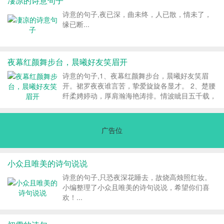
凄凉的诗意句子
诗意的句子,夜已深，曲未终，人已散，情未了，
缘已断...
夜幕红颜舞步台，晨曦好友笑眉开
诗意的句子,1、夜幕红颜舞步台，晨曦好友笑眉
开。裙罗夜夜谁言苦，挚爱旋旋各显才。 2、楚腰
纤柔娉婷动，厚肩瀚海艳涛排。情波眦目五千载，
落尽繁花籽实来。 3、别梦依稀温小园，幽深曲径
会花前。窃窃私语润甜蜜，浓浓痴情爱可怜。 4、
吊脚楼里怎计日，万泉河畔度月难。...
广告位
小众且唯美的诗句说说
诗意的句子,只恐夜深花睡去，故烧高烛照红妆。
小编整理了小众且唯美的诗句说说，希望你们喜
欢！...