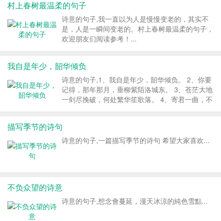
村上春树最温柔的句子
诗意的句子,我一直以为人是慢慢变老的，其实不
是，人是一瞬间变老的。村上春树最温柔的句子，
欢迎朋友们阅读参考！...
我自是年少，韶华倾负
诗意的句子,1、我自是年少，韶华倾负。 2、你要
记得，那年那月，垂柳紫陌洛城东。 3、苍茫大地
一剑尽挽破，何处繁华笙歌落。 4、寄君一曲，不
问曲终人聚散。 5、谁将烟焚散，散了纵横的牵
绊;听弦断，断那三千痴缠。 6、清风湿润，茶烟
描写季节的诗句
轻扬。重温旧梦，故人已去。 7、染...
诗意的句子,一篇描写季节的诗句 希望大家喜欢...
不负众望的诗意
诗意的句子,想念會蔓延，漫天冰涼的純色雪點...