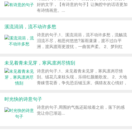
好的文字，【有诗意的句子】让胸腔中的话语更加
有诗情画意。...
溪流涓涓，流不动许多愁
诗意的句子,1、溪流涓涓，流不动许多愁，流觞流
泪流不尽，相思何悠悠?落雨潇潇，渡不过白平
洲，渡风渡雨更渡忧，一曲笛声柔。 2、梦到红
楼，唱不断空细瘦，唱情唱乱断肠酒，青衣拂苍
穹。谁知沉醉，一曲新词心碎，乱絮东风人憔悴，
未见着青未见芽，寒风凛冽尽情刮
自数悔难追。 3、旧时别情，谁错，夜来...
诗意的句子,1、未见着青未见芽，寒风凛冽尽情
刮。绒花几束枝头现，乐得红颜脆歌发。 2、大地
青睐雪花香，争先恐后铺玉床。偶猜友友心情好，
凛冽冬天盖鸳鸯。 3、缘分雪花两折中，激情吻热
头巾红。情人拥抱雪中戏，爱情百年天做成。 4、
时光快的诗意句子
一展珠帘天地间，寒风巧弄雾生烟。...
诗意的句子,周围的气氛还延续着之前，落下的感
觉让你已渐远...