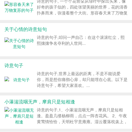
诗意的句子, 一个个花骨朵从绿叶中探出头来，像
好奇的孩子似的，四处张望美丽的世界，花的清香
扑鼻而来，弥漫着整个大街。形容春天来了万物复
苏的句子，欢迎朋友们阅读参考！...
关于心情的诗意短句
诗意的句子,叩问一声自己：在这个滚滚红尘，熙
熙攘攘争名夺利的人世间...
诗意句子
诗意的句子,世界上最远的距离，不是不能说爱
你，而是想你痛彻心扉，却只能埋在心底。以下是
诗意句子，希望大家喜欢。...
小瀑湍流咽无声，摩肩只是短相逢
诗意的句子,1、小瀑湍流咽无声，摩肩只是短相
逢。盈盈几缕杨柳雨，点点一阵杏花风。 2、午夜
黄莺情恰恰，天明杜宇意雍雍。湿云覆落枕衾上，
愿与卓君梦里行。 3、梦幻玫瑰梦幻楼，琼楼座落