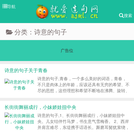
导航
搜索
分类：诗意的句子
广告位
诗意的句子关于青春
诗意的句子,青春，一个多么美好的词语，青春，
不只是肉体上的年龄，应该还具有无穷的希望、不
尽的思想，这些理想和希望不断地在沸腾、旋转、
跳跃。然而它却是短暂的。很多人努力地想要去抓
住它的尾巴，不想它那么快的流逝，但是终有一天
长街街舞丽成行，小妹娇娃扭中央
它会逝去。第一句子小编为你整理【诗意的句子关
于青春】，让我们拥有一个不悔的青春。...
诗意的句子,1、长街街舞丽成行，小妹娇娃扭中
央。儿女结伴竹马梦，书生意气雪梅香。 2、西岸
并肩言难尽，东堤携手话语长。厮磨耳鬓犹萦绕，
忆昔夙诺倍感伤。 3、牡丹含苞豆蔻年，圆圆宠爱