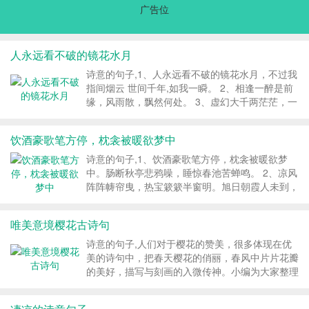
广告位
人永远看不破的镜花水月
诗意的句子,1、人永远看不破的镜花水月，不过我
指间烟云 世间千年,如我一瞬。 2、相逢一醉是前
缘，风雨散，飘然何处。 3、虚幻大千两茫茫，一
邂逅，终难忘。相逢主人留一笑，不相识，又何
妨。 4、天下风云出我辈,一入江湖岁月催;皇图霸
饮酒豪歌笔方停，枕衾被暖欲梦中
业谈笑间,不胜人生一场醉。 5、得...
诗意的句子,1、饮酒豪歌笔方停，枕衾被暖欲梦
中。肠断秋亭悲鸦噪，睡惊春池苦蝉鸣。 2、凉风
阵阵帱帘曳，热宝簌簌半窗明。旭日朝霞人未到，
缱绻红颜望朦胧。 3、驾犬携鹰原上行，白云朵朵
覆苍穹。千里驰骋阴山下，九霄飘飞牧歌声。 4、
唯美意境樱花古诗句
塞北欣逢羊似雪，江南怎知马若龙。...
诗意的句子,人们对于樱花的赞美，很多体现在优
美的诗句中，把春天樱花的俏丽，春风中片片花瓣
的美好，描写与刻画的入微传神。小编为大家整理
了唯美意境樱花古诗句，希望你们喜欢。...