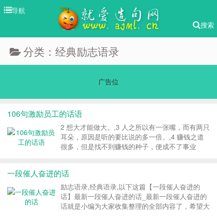
导航
搜索
分类：经典励志语录
广告位
106句激励员工的话语
2 想大才能做大。,3 人之所以有一张嘴，而有两只
耳朵，原因是听的要比说的多一倍。,4 赚钱之道
很多，但是找不到赚钱的种子，便成不了事业
家。,6 一个人的快乐，不是因为他拥有的多，而
是因为他计较的少。,7 不要轻言放弃，否则对不
一段催人奋进的话
起自己！,8 世上并没有来鼓励工作努力的赏赐，
所有的赏赐都只是被用来奖励工作成果的。,9 人
励志语录,经典语录,以下这篇【一段催人奋进的
生方向最重要。,10 总结成功的经验能够让人越来
话】最新一段催人奋进的话_最新一段催人奋进的
越聪明，总结失败的原因能够让人越来越谨
话就是小编为大家收集整理的全部内容了，希望大
慎。,11 销售是从被别人拒绝开始的。,励志语录,
家会喜欢。如果您喜欢这篇文章,以下这篇【一段