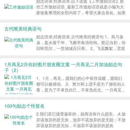
的，因此只有忍耐。 上有天，下有地，中间站着
励志语录,经典语录,以下这篇【工作激励话语】那
你自己...
些工作激励话语_最新工作激励话语就是小编为大
家收集整理的全部内容了，希望大家会喜欢。如果
您喜欢这篇文章，请分享给您,以下这篇【工作激
励话语】那些工作激励话语_最新工作激励话语就
古代唯美经典语句
是小编为大家收集整理的全部内容了，希望大家会
喜欢。如果您喜欢这篇文章，请分享给您...
励志语录,经典语录,古代唯美经典语句 1、风习袅
袅，盈水展千华，飞檐亭角清铃响。犹记当初，你
回眸莞尔，一笑倾城百日香。 2、飞花飘絮，霓裳
翩翩舞，几多情愫心飞扬...
1月再见2月你好图片朋友圈文案 一月再见二月加油励志句
子（2）
1、1月，再见，愿我们的心中留存温暖，愿我们
都可以被感动。,2、努力和上进不是为了做给别人
看，是为了不辜负自己，不辜负此生。一月再见，
二月你好!,3、时光如水，总是无言，1月，匆匆而
去，2月，踏着冬的脚步，带着新春的气息，悄然
100句励志个性签名
而来。早安!,5、再见，1月;你好2月,努力做一个可
爱的人。不埋怨谁，不嘲笑谁，也不羡慕谁，阳光
2.我们若已接受最坏的，就再没有什么损失。,4.放
下灿烂，风雨中奔跑，做自己的梦，走自己的
弃该放弃的是无奈，放弃不该放弃的是无能；不放
路。,6、再见，1月;你好，2月：不念过往，不惧
弃该放弃的是无知，不放弃不该放弃的是执