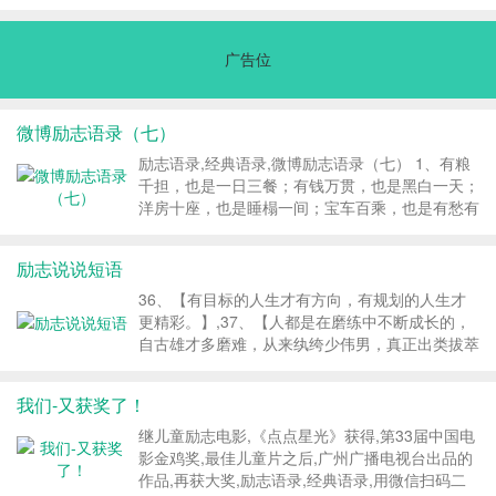
将来!该来的会来，该走的会走。不管输掉什么，
着。,5.人的一生没有一帆风顺的坦途。当你面对
都别输掉希望。,7、站在时光的交汇处，告诉自
失败而优柔寡断，当动摇自信而怨天尤人，当你错
己，受伤了，...
失机遇而自暴自弃的时候你是否会思考：我的自信
广告位
心呢？其实，,6.失去金钱的人损失甚少，失去健
康的人损失极多，失去勇气的人损失一切。,励志
语录,经典语录,1.行动是治愈恐惧的良药，而犹
微博励志语录（七）
豫、拖延将不断滋养恐惧。 2.我们若已接受最坏
的，就再没有什么损失。 3.在生活中，我跌倒
励志语录,经典语录,微博励志语录（七） 1、有粮
过。我在嘲笑声中站...
千担，也是一日三餐；有钱万贯，也是黑白一天；
洋房十座，也是睡榻一间；宝车百乘，也是有愁有
烦；高官厚禄，也是每天上...
励志说说短语
36、【有目标的人生才有方向，有规划的人生才
更精彩。】,37、【人都是在磨练中不断成长的，
自古雄才多磨难，从来纨绔少伟男，真正出类拔萃
的，大都是那些历尽艰辛，在逆境中磨练出坚强意
志的人们。逆境更能,39、【征服畏惧建立自信的
我们-又获奖了！
最快最确实的方法，就是去做你害怕的事，直到你
获得成功的经验。】,40、【脚踏实地走过高中的
继儿童励志电影,《点点星光》获得,第33届中国电
人都是英雄。】,41、【事不三思总有败，人能百
影金鸡奖,最佳儿童片之后,广州广播电视台出品的
忍自无忧。】,42、【想得再多不如行动一次；说
作品,再获大奖,励志语录,经典语录,用微信扫码二