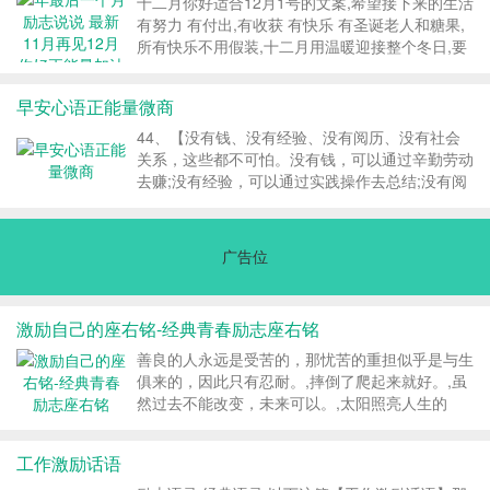
十二月你好适合12月1号的文案,希望接下来的生活
早已注定如此，欠缺的仿佛只是时间。小小的丽
有努力 有付出,有收获 有快乐 有圣诞老人和糖果,
莎，有着同生活在这个世间任何一个幸福的家,
所有快乐不用假装,十二月用温暖迎接整个冬日,要
《肖申克的救赎》,现代版本的《基督山伯爵》，
不了多久 圣诞 雪花 新年烟火,这些美好与温柔都
这部1995年拍摄的片子，无论...
会如约而至,十一月再见 无论多糟糕都是经历,十二
早安心语正能量微商
月你好所有美好都在最后相遇,励志语录,经典语录,
尽管还剩最后一个月的时光，12月我们依然要努
44、【没有钱、没有经验、没有阅历、没有社会
力冲刺过去，不要抱有侥幸和偷懒的心理，给年一
关系，这些都不可怕。没有钱，可以通过辛勤劳动
个好的结尾，让年的自己变得更,尽管还剩最后一
去赚;没有经验，可以通过实践操作去总结;没有阅
个月的时光，12月我们依然要努力冲刺过去，不
历，可,45、【早安正能量问候语早安正能量问候
要抱有侥幸和偷懒的心理，给年一个好的结尾，
语】,47、【我们要抱着乐观去奋斗，我们往前一
让...
步，就是进步，不要有着愤嫉的心，固执的空想，
广告位
要细观察社会病源。我们于热烈的感情以外，还要
有沉静的崐？,48、【过去的已经一去不复返了，
再怎么悔恨也是无济于事。未来的还是可望而不可
激励自己的座右铭-经典青春励志座右铭
及，再怎么忧虑也是会空悲伤的。今天心、今日事
和现在人，却是实实在,49、【在别人肆意说你的
善良的人永远是受苦的，那忧苦的重担似乎是与生
时候，问问自己，...
俱来的，因此只有忍耐。,摔倒了爬起来就好。,虽
然过去不能改变，未来可以。,太阳照亮人生的
路，月亮照亮心灵的路。,励志语录,经典语录,我们
必须拿我们所有的，去换我们所没有的。 善良的
工作激励话语
人永远是受苦的，那忧苦的重担似乎是与生俱来