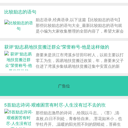
得再好不如立刻就做！人与人的距离是说与做的差
维码,用微信扫码二维码 分享至好友和朋友圈 继儿
别；人与人的差别是信与愿的有无！凡事实行则无
童励志电影 《点点星光》获得 第33届中国电影金
比较励志的语句
瑕忧虑，空想则寸...
鸡奖 最佳儿童片之后 广州广播电视台出品的作品
再...
励志语录,经典语录,以下这篇【比较励志的语句】
那些比较励志的语句大全_最新比较励志的语句就
是小编为大家收集整理的全部内容了，希望大家会
喜欢。如果您喜欢这篇文章，,以下这篇【比较励
志的语句】那些比较励志的语句大全_最新比较励
获评“励志易地扶贫搬迁群众”荣誉称号-他是这样做的
志的语句就是小编为大家收集整理的全部内容了，
希望大家会喜欢。如果您喜欢这篇文章，...
唐要来是洪江市湾溪乡甘田印村人，以前主要以打
零工为生，因易地扶贫搬迁政策，年，唐要来父子
住进了湾溪乡集镇易地扶贫搬迁集中安置点的新
房,据甘田印村党支部副书记唐秀群介绍，唐要来
父子原来住在偏远的破旧木房子里，家中一贫如
洗，其妻子和儿媳因嫌弃家庭贫困而离家远走。现
广告位
在，搭上易地扶,励志语录,经典语录,12月9日，雪
峰山寒气袭人，唐要来和儿子唐文俊起了个大早，
忙着准备猪食。,12月9日，雪峰山寒气袭人，唐要
5首励志诗词-艰难困苦有时尽-人生没有过不去的坎
来和儿子唐文俊起了个大早，忙着准备猪食。 唐
要来是洪江市湾溪乡甘田印村人，以前主要以打零
那些励志激昂的诗词，,给我以斗志。,《苔》,清·
工为生，因易地扶贫搬...
袁枚,白日不到处，青春恰自来。,苔花如米小，也
学牡丹开。,温暖的阳光照不到的阴暗处，苔藓生