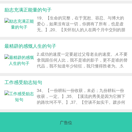
经典语录,1 贫穷是不需要计划的，致富才需要一
催人奋进的话】最新一段催人奋进的话_最新一段
励志充满正能量的句子
周的计划...
催人奋进的话就是小编为大家收集整理的全部内容
了，希望大家会喜欢。如果您喜欢这篇文章...
19、【生命的完整，在于宽恕、容忍、与博大的
爱心，如果没有这一切，你拥有了所有，也是虚
无。】,20、【关怀别人的人在两个月中交到的朋
友，比那些期望别人关怀自己的人，在两年中所交
到的朋友还要多。】,22、【有一些话，只能存放
最精辟的感慨人生的句子
在自己心中，做为智慧的教育，说出来好像在训导
对方，反而显出自己的愚痴。自己要做好，也要尊
2.成功的速度一定要超过父母老去的速度。,4.不要
重别人。】,23、【聪明人的嘴藏在心里，愚蠢人
拿我跟任何人比，我不是谁的影子，更不是谁的替
的心摆在嘴里。】,24、【每一天都是一个开始。
代品，我不知道年少轻狂，我只懂得胜者为。,5.
深呼吸，从头再来。】,25、【自己喜欢的，不一
如果你看到面前的阴影，别怕，那是因为你的背后
定是好的；不喜欢的，也不一定就是不好。人生在
有阳光。,6.人生没有如果，只有后果和结果。少
工作感受励志短句
世，有时要牺牲自己...
问别人为什么，多问自己凭什么。,励志语录,经典
语录,1.我一直以为人是慢慢变老的，其实不是，
34、【一份耕耘一份收获，未必；九份耕耘一份
人是一瞬间变老的。 2.成功的速度一定要超过父
收获，一定。】,35、【溪流的秀美是因为它脚下
母老去的速度。 3.没有人能替你承受痛苦，也没
的路坎坷不平。】,37、【空谈不如实干。踱步何
有人能抢...
不向前行。】,38、【不同的人，为你做同一件
事，你会感到天壤之别。我们在意的，往往不是
事，而只是人。淡定的人，善待生命，沉稳而不缺
广告位
少热情；淡定的人，处事不,39、【如果心胸不似
海，又怎能有海一样的事业。】,40、【不要给自