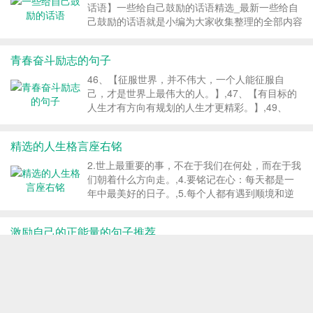
蔽了真实的自我，分不清什么是需要和欲望，把别
话语】一些给自己鼓励的话语精选_最新一些给自
人的眼光当做行为的最高标,14、【一生中最重要
己鼓励的话语就是小编为大家收集整理的全部内容
的就是今天，简单一些，积极一点，烦恼自然会少
了，希望大家会喜欢。如果您,以下这篇【一些给
了一些。】,15、【努力赚钱，为了将来的某一
自己鼓励的话语】一些给自己鼓励的话语精选_最
青春奋斗励志的句子
天，我们都能说一句：有钱，...
新一些给自己鼓励的话语就是小编为大家收集整理
的全部内容了，希望大家会喜欢。如果您...
46、【征服世界，并不伟大，一个人能征服自
己，才是世界上最伟大的人。】,47、【有目标的
人生才有方向有规划的人生才更精彩。】,49、
【努力造就实力，态度决定高度】,50、【没有人
愿意和总是虚伪、圆滑的人打交道，但是一味的诚
精选的人生格言座右铭
实，却也容易伤害人。所以，生意人讲究的是大诚
实，即在适当的时候，对适当人，说适当的,51、
2.世上最重要的事，不在于我们在何处，而在于我
【成功是一个过程，并不是一个结果。】,52、
们朝着什么方向走。,4.要铭记在心：每天都是一
【想要有空余时间，就不要浪费时间。】,53、
年中最美好的日子。,5.每个人都有遇到顺境和逆
【如果你心中有阳光，就不会恐惧前方的坎坷；如
境，不要为暂时的荣耀沾沾自喜，也不要为一时的
果你心中有勇气，就不会畏缩不前；无论前方风多
挫折而悲观失望，人生可以是喜剧，也可以是悲
激励自己的正能量的句子推荐
大，雨多大，闯过去就是...
剧，导演就是你自己。,6.勤于学习的人才能乐意
施教。,励志语录,经典语录,1.宁愿跑起来被拌倒无
10、【在人之初，别拿人当幼欺；在人之暮，别
数次，也不愿规规矩矩走一辈子。就算跌倒也要豪
拿人当弱辱；在人之前，别拿己当众扬；在人之
迈的笑。 2.世上最重要的事，不在于我们在何
后，别拿人当猴谤；在人之上，别拿人不当人；在
处，而在于我们朝着什么方向走。...
人之下，别,11、【与其在别人的世界里跑龙套，
不如做自己的主角。】,12、【活在昨天的人失去