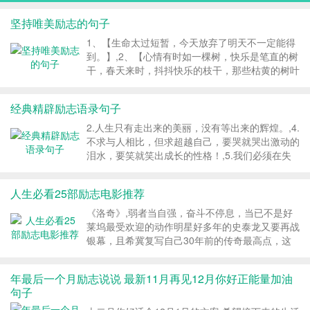
己的失败找借口！】,41、【善人行善，从乐入
坚持唯美励志的句子
乐，从明入明。恶人行恶，从苦入苦，从冥入
冥。】,42、【好多人做不好自己，是因为总想着
1、【生命太过短暂，今天放弃了明天不一定能得
做别人！】,励志语录,...
到。】,2、【心情有时如一棵树，快乐是笔直的树
干，春天来时，抖抖快乐的枝干，那些枯黄的树叶
和愁云便会纷纷扬扬地失落。春天来时，抖抖快乐
的枝干，生活便,3、【即便健康的人生不过七十
经典精辟励志语录句子
载，有十余年不谙世事，还有十余年风烛残年，那
么在这仅存的充沛生命里，心中有梦想就去努力实
2.人生只有走出来的美丽，没有等出来的辉煌。,4.
现它，梦里遇见谁，醒来以,5、【你要做多大的事
不求与人相比，但求超越自己，要哭就哭出激动的
情，就该承受多大的压力。】,6、【做什么人，就
泪水，要笑就笑出成长的性格！,5.我们必须在失
要看担起什么责任，否则便是不合格不称
败中寻找胜利，在绝望中寻求希望。,6.强大的信
职。】,7、【莫找借口失败，只找理由成功。(不
心，能克服来自内心的恶魔，产生无往不胜的勇
人生必看25部励志电影推荐
为失败找理由，要为成功找方...
气。,励志语录,经典语录,1.在一条不适合自己的路
上奔波，就如同穿上一双不合脚的鞋，会令你十分
《洛奇》,弱者当自强，奋斗不停息，当已不是好
痛苦。 2.人生只有走出来的美丽，没有等出来的
莱坞最受欢迎的动作明星好多年的史泰龙又要再战
辉煌。 3.人生就像骑单车...
银幕，且希冀复写自己30年前的传奇最高点，这
个六旬的老男人难免,面对足以做他孙子的对手，
传奇的矫健动作早已僵硬，岁月让动作迟钝笨拙，
年最后一个月励志说说 最新11月再见12月你好正能量加油
闪烁着金色光泽的肌肉也萎缩了不少，蹒跚的老人
句子
重出江湖，是会最后一次复兴辉,一部很简单的电
影，没有太多的起伏，没有太多的波折，一切似乎