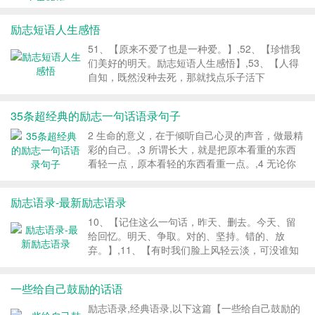
机萌动，依然碧绿长青。苔花尽管如同米粒大小，
它也像雍容华贵的牡丹花一样热烈绽放。,励志语
励志短语人生感悟
录,经典语录,当我遇到挫折时，总会在诗词中，,当
我遇到挫折时，总会在诗词中， 找寻安慰。 那些
51、【原来不爱了也是一种爱。】,52、【珍惜我
励志激昂的诗词， 给我以斗志。 《苔》 清·袁枚
们美好的明天。励志短语人生感悟】,53、【人得
白日不到处，青春恰自来。 苔花如米小，也学...
自知，既然没种去死，那就找点乐子活下
去。】,55、【当你能飞的时候就不要放弃飞。当
你能梦的时候就不要放弃梦。】,56、【蚁穴虽
35条超经典的励志一句话语录句子
小，溃之千里。】,57、【目标的坚定是性格中最
必要的力量源泉之一，也是成功的利器之一。没有
2 生命的意义，在于倾听自己心灵的声音，做最精
它，天才也会在矛盾无定的迷径中徒劳无
彩的自己。,3 所谓长大，就是把原本看重的东西
功。】,58、【遇到困难时，我们要用自信战胜困
看轻一点，原本看轻的东西看重一点。,4 无论你
难，战胜自己。】,59、【怀着一颗悠然的心，让
犯了多少错，或者你进步得有多慢，你都走在了那
心窗看到人生的美景；品一曲高山流水，让心灵走
些不曾尝试的人的前面。,6 有时候，没有下一
励志语录-最新励志语录
向沉静。人生平安就是你我之福...
次，没有机会重来，没有暂停继续。有时候，错过
了现在，就永远永远的没机会了,7 心若计较，处
10、【记住这么一句话，昨天、删去。今天、留
处都是怨言；心若放宽，时时都是晴天。,8 很多
给回忆。明天、争取。对的、坚持。错的、放
时候，因为没有选择的缘故，人们往往走对了
弃。】,11、【有时我们脸上风轻云淡，可没谁知
路。,9 很多事都介于不说憋屈和说了矫情之
道自己的牙咬的有多紧，在承受不住苦痛的片刻，
间。,10 人，其实不需要太多的东西，只要健康地
多想找个能够依靠的肩膀；有时我们笑的缺心少
一些给自己鼓励的话语
活着，真诚地爱着，...
肺，可有谁懂得那,12、【我们之所以活得累，往
往是因为放不下面子来做人。虚荣心无限膨胀，蒙
励志语录,经典语录,以下这篇【一些给自己鼓励的